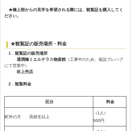
★橋上部からの見学を希望される際には、観覧証を購入してく
ださい。
★観覧証の販売場所・料金
1．観覧証の販売場所
通潤橋ミエルテラス物産館
（工事中のため、仮設プレハブ
にて営業中）
吹上売店
2．観覧料金
区分
料金
（1人）
町外の方 高校生以上
500円