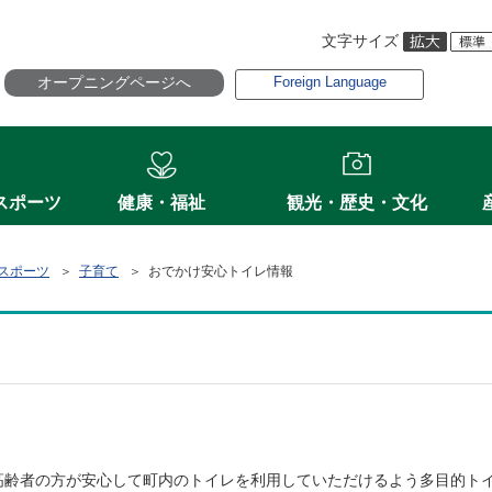
文字サイズ
オープニングページへ
Foreign Language
スポーツ
健康・福祉
観光・歴史・文化
スポーツ
＞
子育て
＞ おでかけ安心トイレ情報
高齢者の方が安心して町内のトイレを利用していただけるよう多目的ト