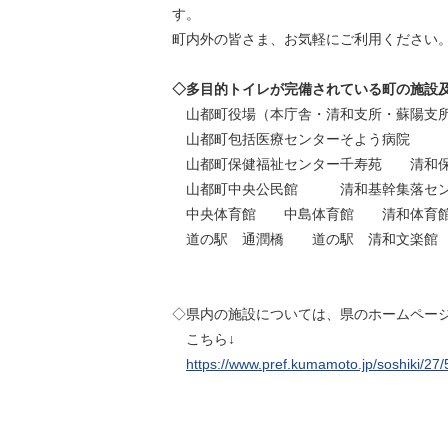
す。
町内外の皆さま、お気軽にご利用ください
◇多目的トイレが完備されている町の施設
山都町役場（本庁舎・清和支所・蘇陽支
山都町包括医療センターそよう病院
山都町保健福祉センター千寿苑 清和
山都町中央公民館 清和基幹集落セン
中央体育館 中島体育館 清和体育館
道の駅 通潤橋 道の駅 清和文楽館
◇県内の施設については、県のホームページ
こちら↓
https://www.pref.kumamoto.jp/soshiki/27