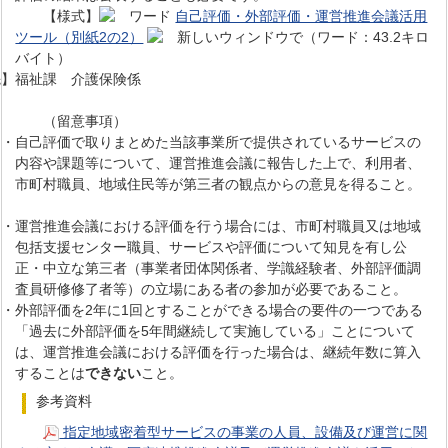
【様式】
自己評価・外部評価・運営推進会議活用
ツール（別紙2の2）
（ワード：43.2キロ
バイト）
】福祉課 介護保険係
（留意事項）
・自己評価で取りまとめた当該事業所で提供されているサービスの
内容や課題等について、運営推進会議に報告した上で、利用者、
市町村職員、地域住民等が第三者の観点からの意見を得ること。
・運営推進会議における評価を行う場合には、市町村職員又は地域
包括支援センター職員、サービスや評価について知見を有し公
正・中立な第三者（事業者団体関係者、学識経験者、外部評価調
査員研修修了者等）の立場にある者の参加が必要であること。
・外部評価を2年に1回とすることができる場合の要件の一つである
「過去に外部評価を5年間継続して実施している」ことについて
は、運営推進会議における評価を行った場合は、継続年数に算入
することは
できない
こと。
参考資料
指定地域密着型サービスの事業の人員、設備及び運営に関