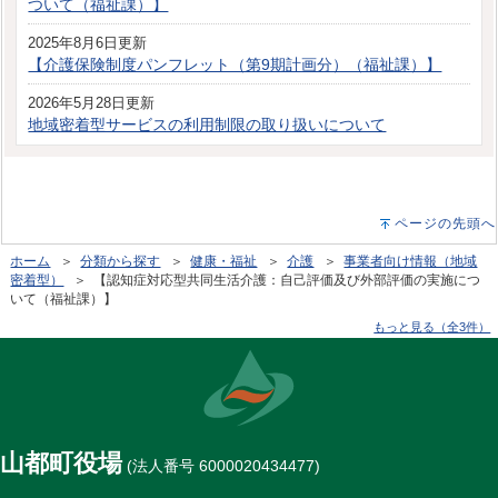
ついて（福祉課）】
2025年8月6日更新
【介護保険制度パンフレット（第9期計画分）（福祉課）】
2026年5月28日更新
地域密着型サービスの利用制限の取り扱いについて
ページの先頭へ
ホーム
＞
分類から探す
＞
健康・福祉
＞
介護
＞
事業者向け情報（地域
密着型）
＞ 【認知症対応型共同生活介護：自己評価及び外部評価の実施につ
いて（福祉課）】
もっと見る（全3件）
山都町役場
(法人番号 6000020434477)