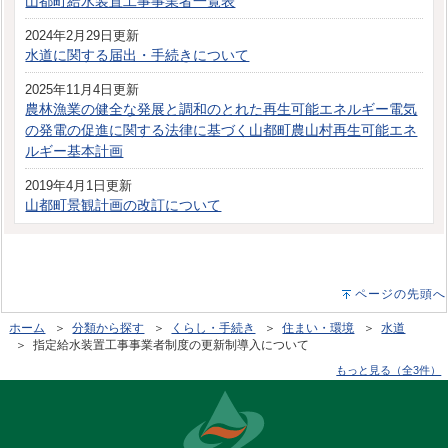
山都町給水装置工事事業者一覧表
2024年2月29日更新
水道に関する届出・手続きについて
2025年11月4日更新
農林漁業の健全な発展と調和のとれた再生可能エネルギー電気
の発電の促進に関する法律に基づく山都町農山村再生可能エネ
ルギー基本計画
2019年4月1日更新
山都町景観計画の改訂について
ページの先頭へ
ホーム
＞
分類から探す
＞
くらし・手続き
＞
住まい・環境
＞
水道
＞ 指定給水装置工事事業者制度の更新制導入について
もっと見る（全3件）