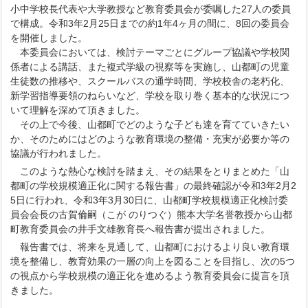
小中学校長代表や大学教授など教育委員会が委嘱した27人の委員
で構成。令和3年2月25日までの約1年4ヶ月の間に、8回の委員会
を開催しました。
本委員会においては、検討テーマごとにグループ協議や学校関
係者による講話、また複式学級の視察等を実施し、山都町の児童
生徒数の推移や、スクールバスの通学時間、学校校舎の老朽化、
新学習指導要領のねらいなど、学校を取り巻く基本的な状況につ
いて理解を深めて頂きました。
その上で今後、山都町でどのような子ども達を育てていきたい
か、そのためにはどのような教育環境の整備・充実が必要か等の
協議が行われました。
このような熱心な検討を踏まえ、その結果をとりまとめた「山
都町の学校規模適正化に関する報告書」の最終確認が令和3年2月2
5日に行われ、令和3年3月30日に、山都町学校規模適正化検討委
員会会長の古賀倫嗣（こが のりつぐ）熊本大学名誉教授から山都
町教育委員会の井手文雄教育長へ報告書が提出されました。
報告書では、将来を見通して、山都町におけるより良い教育環
境を整備し、教育効果の一層の向上を図ることを目指し、次の5つ
の視点から学校規模の適正化を進めるよう教育委員会に提言を頂
きました。