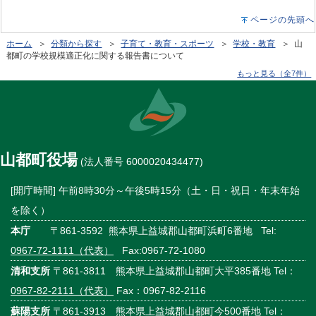
ページの先頭へ
ホーム
＞
分類から探す
＞
子育て・教育・スポーツ
＞
学校・教育
＞ 山
都町の学校規模適正化に関する報告書について
もっと見る（全7件）
山都町役場
(法人番号 6000020434477)
[開庁時間] 午前8時30分～午後5時15分（土・日・祝日・年末年始
を除く）
本庁
〒861-3592 熊本県上益城郡山都町浜町6番地 Tel:
0967-72-1111（代表）
Fax:0967-72-1080
清和支所
〒861-3811 熊本県上益城郡山都町大平385番地 Tel：
0967-82-2111（代表）
Fax：0967-82-2116
蘇陽支所
〒861-3913 熊本県上益城郡山都町今500番地 Tel：