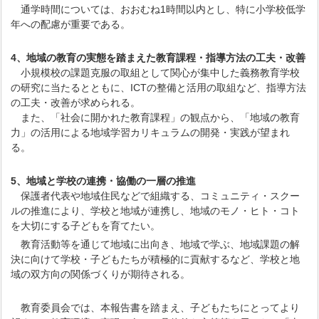
通学時間については、おおむね1時間以内とし、特に小学校低学
年への配慮が重要である。
4、地域の教育の実態を踏まえた教育課程・指導方法の工夫・改善
小規模校の課題克服の取組として関心が集中した義務教育学校
の研究に当たるとともに、ICTの整備と活用の取組など、指導方法
の工夫・改善が求められる。
また、「社会に開かれた教育課程」の観点から、「地域の教育
力」の活用による地域学習カリキュラムの開発・実践が望まれ
る。
5、地域と学校の連携・協働の一層の推進
保護者代表や地域住民などで組織する、コミュニティ・スクー
ルの推進により、学校と地域が連携し、地域のモノ・ヒト・コト
を大切にする子どもを育てたい。
教育活動等を通じて地域に出向き、地域で学ぶ、地域課題の解
決に向けて学校・子どもたちが積極的に貢献するなど、学校と地
域の双方向の関係づくりが期待される。
教育委員会では、本報告書を踏まえ、子どもたちにとってより