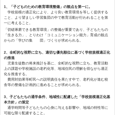
1、「子どものための教育環境整備」の観点を第一に。
学校規模の適正化により、より良い教育環境を等しく提供する
こと、より望ましい学習集団の中で教育活動が行われることを第
一に考えること。
「切磋琢磨できる教育環境」の整備が重要であり、子どもたちの
「生きる力」、とりわけ「コミュニケーション能力」育成の観点
からの「学びの集 団」づくりが求められる。
2、全町的な視野に立ち、適切な優先順位に基づく学校規模適正化
の推進
児童生徒数の将来推計を基に、全町的な視野に立ち、教育活動
上の課題や学校施設の老朽化等、地域住民の理解を得ながら適正
化を推進する。
費用対効果等町民への説明責任を果たす中で、老朽化が進む校
舎等の整備を計画的に進めることが求められる。
3、子どもたちの通学条件、地域性に配慮した「学校規模適正化基
本方針」の策定
通学時間等子どもたちの心身に与える影響や、地域の特性等に
可能な限り配慮すること。