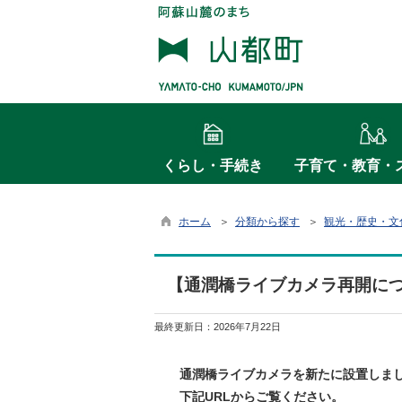
くらし・手続き
子育て・教育・
ホーム
＞
分類から探す
＞
観光・歴史・文
【通潤橋ライブカメラ再開に
最終更新日：
2026年7月22日
通潤橋ライブカメラを新たに設置しま
下記URLからご覧ください。