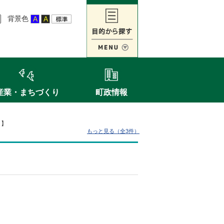
背景色
産業・まちづくり
町政情報
）】
もっと見る（全3件）