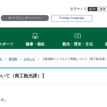
文字サイズ
オープニングページへ
Foreign Language
スポーツ
健康・福祉
観光・歴史・文化
化
＞
通潤橋
＞
お知らせ
＞ 【通潤橋ライブカメラ再開について（商工観光課
ついて（商工観光課）】
した。