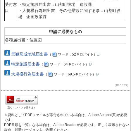
受付窓
・特定施設届出書→山都町役場 建設課
口
・大規模行為届出書、その他景観に関する事→山都町役
場 企画政策課
申請に必要なもの
各種届出書・位置図
景観形成地域届出書
（
ワード：52キロバイト）
特定施設届出書
（
ワード：64キロバイト）
大規模行為届出書
（
ワード：69.5キロバイト）
（ID:5323）
別ウィンドウで開きます
※資料としてPDFファイルが添付されている場合は、Adobe Acrobat(R)が必要
です。
PDF書類をご覧になる場合は、Adobe Readerが必要です。正しく表示されない
場合、最新バージョンをご利用ください。