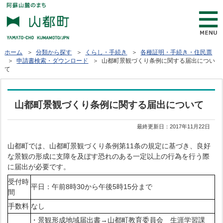
ホーム
＞
分類から探す
＞
くらし・手続き
＞
各種証明・手続き・住民票
＞
申請書検索・ダウンロード
＞ 山都町景観づくり条例に関する届出につい
て
山都町景観づくり条例に関する届出について
最終更新日：
2017年11月22日
山都町では、山都町景観づくり条例第11条の規定に基づき、良好
な景観の形成に支障を及ぼす恐れのある一定以上の行為を行う際
に届出が必要です。
受付時
平日：午前8時30から午後5時15分まで
間
手数料
なし
・景観形成地域届出書→山都町教育委員会 生涯学習課