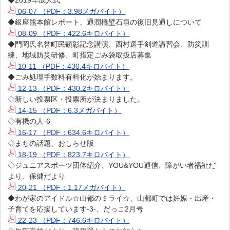
06-07 （PDF：3.98メガバイト）
◆銀座熊本館レポート、通潤橋壁石垣の復旧見通しについて
08-09 （PDF：422.6キロバイト）
◆門岡氏名誉町民顕彰記念講演、西村選手剣道講習会、防災訓
練、地域防災研修、町指定ごみ袋取扱店募集
10-11 （PDF：430.4キロバイト）
◆ごみ処理手数料有料化が始まります。
12-13 （PDF：430.2キロバイト）
◇新しい投票区・投票所が決まりました。
14-15 （PDF：6.3メガバイト）
◇有機の人-6-
16-17 （PDF：634.6キロバイト）
◇まちの話題、おしらせ版
18-19 （PDF：823.7キロバイト）
◇ジュニアスポーツ団体紹介、YOU&YOU通信、障がい者福祉だ
より、保健だより
20-21 （PDF：1.17メガバイト）
◆わが家のアイドル☆山都のミライ☆、山都町では妊娠・出産・
子育てを応援しています-3-、だっこ2月号
22-23 （PDF：746.6キロバイト）