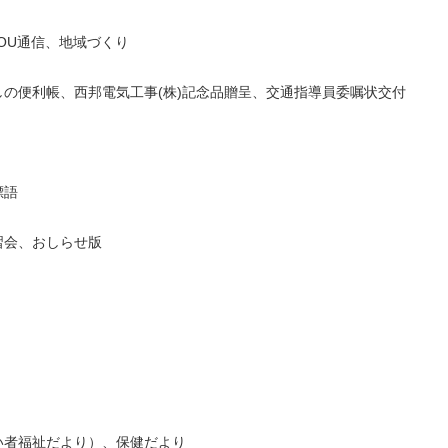
OU通信、地域づくり
の便利帳、西邦電気工事(株)記念品贈呈、交通指導員委嘱状交付
標語
習会、おしらせ版
い者福祉だより）、保健だより