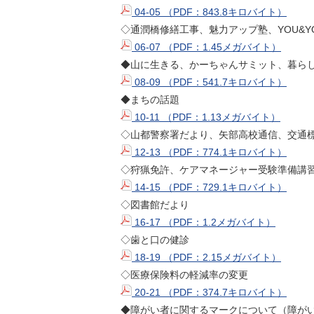
04-05 （PDF：843.8キロバイト）
◇通潤橋修繕工事、魅力アップ塾、YOU&Y
06-07 （PDF：1.45メガバイト）
◆山に生きる、かーちゃんサミット、暮らし
08-09 （PDF：541.7キロバイト）
◆まちの話題
10-11 （PDF：1.13メガバイト）
◇山都警察署だより、矢部高校通信、交通
12-13 （PDF：774.1キロバイト）
◇狩猟免許、ケアマネージャー受験準備講
14-15 （PDF：729.1キロバイト）
◇図書館だより
16-17 （PDF：1.2メガバイト）
◇歯と口の健診
18-19 （PDF：2.15メガバイト）
◇医療保険料の軽減率の変更
20-21 （PDF：374.7キロバイト）
◆障がい者に関するマークについて（障が