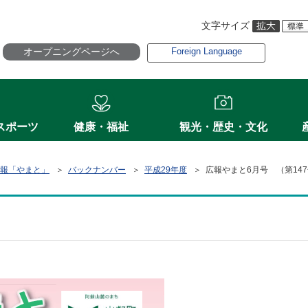
文字サイズ
オープニングページへ
Foreign Language
スポーツ
健康・福祉
観光・歴史・文化
報「やまと」
＞
バックナンバー
＞
平成29年度
＞ 広報やまと6月号 （第14
）