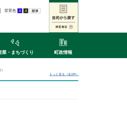
背景色
産業・まちづくり
町政情報
号）
もっと見る（全2件）