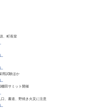
請、町長室
）
ト）
ト）
採用試験ほか
ト）
国棚田サミット開催
）
人口、書道、野焼き火災に注意
ト）