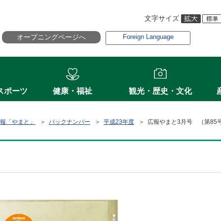
文字サイズ
オープニングページへ
Foreign Language
スポーツ
健康・福祉
観光・歴史・文化
報「やまと」
＞
バックナンバー
＞
平成23年度
＞ 広報やまと3月号 （第85