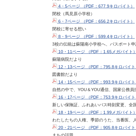
4・5ページ （PDF：677.9キロバイト）
閉校（馬見原小学校）
6・7ページ （PDF：656.2キロバイト）
閉校に寄せる想い
8・9ページ （PDF：599.4キロバイト）
3校の伝統は蘇陽南小学校へ、パスポート申
10・11ページ （PDF：1.65メガバイト
蘇陽病院だより
12・13ページ （PDF：795.8キロバイ
図書館だより
14・15ページ （PDF：993.9キロバイ
自然の中で、YOU＆YOU通信、国家公務員
16・17ページ （PDF：753.9キロバイ
新しい保険証、ふれあいバス時刻変更、全
18・19ページ （PDF：1.99メガバイト
わたしたちの人権、季節のうた、当番医、
20・21ページ （PDF：905.8キロバイ
まちの話題