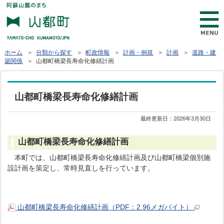
ホーム
＞
分類から探す
＞
町政情報
＞
計画・例規
＞
計画
＞
道路・建
築関係
＞ 山都町橋梁長寿命化修繕計画
山都町橋梁長寿命化修繕計画
最終更新日：
2026年3月30日
山都町橋梁長寿命化修繕計画
本町では、山都町橋梁長寿命化修繕計画及び山都町橋梁個別施
設計画を策定し、常時見直しを行っています。
山都町橋梁長寿命化修繕計画（PDF：2.96メガバイト）