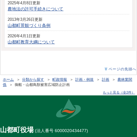
2025年4月8日更新
農地法の許可手続きについて
2013年3月26日更新
山都町景観づくり条例
2026年4月1日更新
山都町教育大綱について
ページの先頭へ
ホーム
＞
分類から探す
＞
町政情報
＞
計画・例規
＞
計画
＞
農林業関
係
＞ 御船・山都鳥獣被害広域防止計画
もっと見る（全2件）
山都町役場
(法人番号 6000020434477)