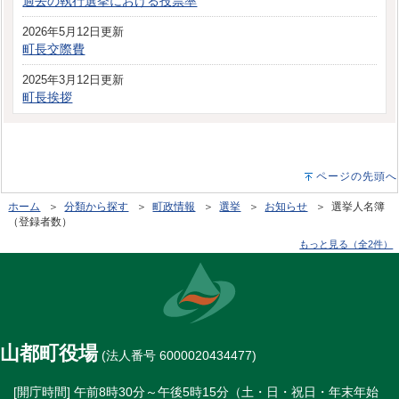
過去の執行選挙における投票率
2026年5月12日更新
町長交際費
2025年3月12日更新
町長挨拶
ページの先頭へ
ホーム
＞
分類から探す
＞
町政情報
＞
選挙
＞
お知らせ
＞ 選挙人名簿
（登録者数）
もっと見る（全2件）
山都町役場
(法人番号 6000020434477)
[開庁時間] 午前8時30分～午後5時15分（土・日・祝日・年末年始