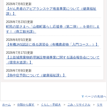
2026年7月8日更新
【がん患者のアピアランスケア推進事業について（健康福祉
課）】
2026年7月23日更新
町民の皆さまへ「山都町暮らし応援券（第二弾）」を発行しま
す！（商工観光課）
2026年8月5日更新
【有機JAS認証に係る講習会（有機農産物「入門コース」）】
2026年7月17日更新
【上益城廃棄物処理施設整備事業に関する議会報告会について
（環境水道課）】
2026年7月9日更新
【熱中症予防について（健康福祉課）】
ページの先頭へ
ホーム
＞
分類から探す
＞
くらし・手続き
＞
ごみ・リサイクル
＞
リサ