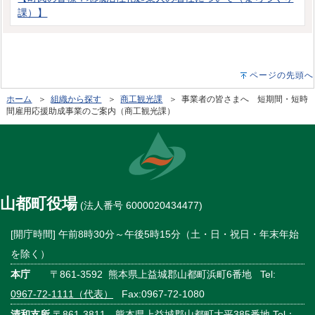
課）】
ページの先頭へ
ホーム
＞
組織から探す
＞
商工観光課
＞ 事業者の皆さまへ 短期間・短時
間雇用応援助成事業のご案内（商工観光課）
山都町役場
(法人番号 6000020434477)
[開庁時間] 午前8時30分～午後5時15分（土・日・祝日・年末年始
を除く）
本庁
〒861-3592 熊本県上益城郡山都町浜町6番地 Tel:
0967-72-1111（代表）
Fax:0967-72-1080
清和支所
〒861-3811 熊本県上益城郡山都町大平385番地 Tel：