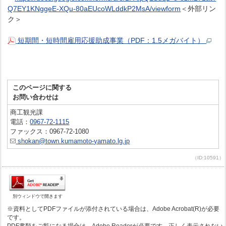
Q7EY1KNggeE-XQu-80aEUcoWLddkP2MsA/viewform
＜外部リン
ク＞
短期間・短時間雇用応援助成事業（PDF：1.5メガバイト）
このページに関する
お問い合わせは
商工観光課
電話：
0967-72-1115
ファックス：0967-72-1080
shokan@town.kumamoto-yamato.lg.jp
（ID:10591）
別ウィンドウで開きます
※資料としてPDFファイルが添付されている場合は、Adobe Acrobat(R)が必要
です。
PDF書類をご覧になる場合は、Adobe Readerが必要です。正しく表示されない