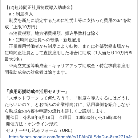
【(2)短時間正社員制度導入助成金】
a：制度導入
制度を新たに規定するために社労士等に支払った費用の3/4を助
成（上限10万円）
※消費税額、地方消費税額、振込手数料は除く
b：短時間正社員への転換・新規雇用
正規雇用労働者から制度により転換、または外部労働市場から
短時間正社員として直接雇用した場合に助成（1人当たり10万円※
最大3名）
※両立支援等助成金・キャリアアップ助成金・特定求職者雇用
開発助成金の対象者は除きます。
「雇用応援助成金活用セミナー」
「スポットワークって何だろう？」「制度を導入するにはどうし
たらいいの？」とお悩みの企業様向けに、活用事例を紹介しなが
ら助成金の内容や申請の流れも詳しくご説明します。
開催日：令和8年6月19日 金曜日 13時30分から15時30分
開催方法：オンライン形式
セミナー申し込みフォーム（URL）
https://docs.google.com/forms/d/e/1FAIpQLSdqD-o-8zm271aJr