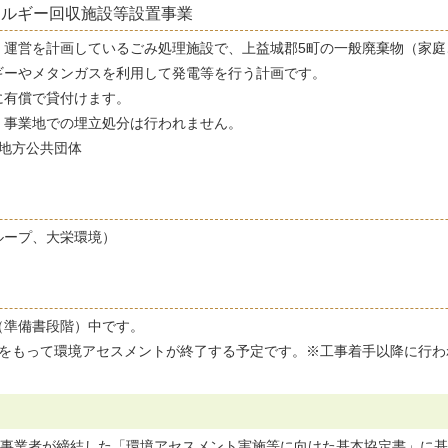
ネルギー回収施設等設置事業
・運営を計画しているごみ処理施設で、上益城郡5町の一般廃棄物（家庭
ギーやメタンガスを利用して発電等を行う計画です。
に有償で貸付けます。
、事業地での埋立処分は行われません。
地方公共団体
ループ、大栄環境）
（準備書段階）中です。
表をもって環境アセスメントが終了する予定です。※工事着手以降に行わ
と事業者が締結した「環境アセスメント実施等に向けた基本協定書」に