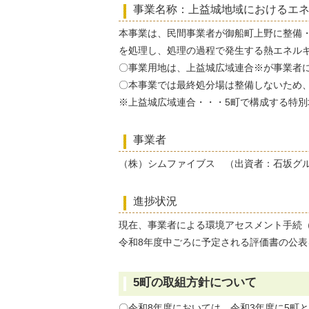
事業名称：上益城地域におけるエ
本事業は、民間事業者が御船町上野に整備
を処理し、処理の過程で発生する熱エネル
〇事業用地は、上益城広域連合※が事業者
〇本事業では最終処分場は整備しないため
※上益城広域連合・・・5町で構成する特別
事業者
（株）シムファイブス （出資者：石坂グ
進捗状況
現在、事業者による環境アセスメント手続
令和8年度中ごろに予定される評価書の公
5町の取組方針について
〇令和8年度においては、令和3年度に5町