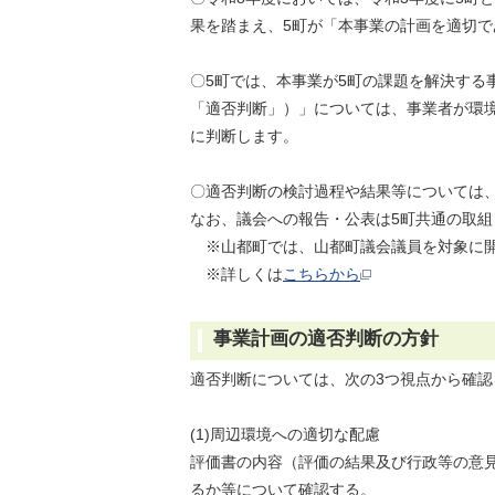
果を踏まえ、5町が「本事業の計画を適切
〇5町では、本事業が5町の課題を解決す
「適否判断」）」については、事業者が環
に判断します。
〇適否判断の検討過程や結果等については
なお、議会への報告・公表は5町共通の取
※山都町では、山都町議会議員を対象に
※詳しくは
こちらから
事業計画の適否判断の方針
適否判断については、次の3つ視点から確認
(1)周辺環境への適切な配慮
評価書の内容（評価の結果及び行政等の意
るか等について確認する。