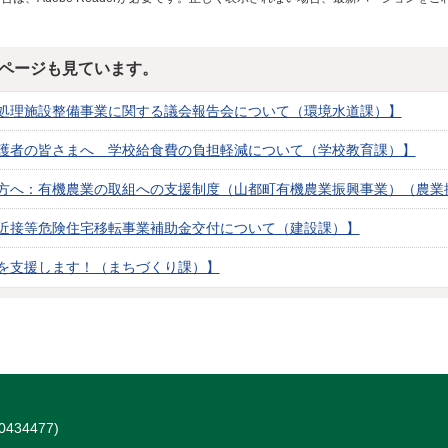
ページも見ています。
処理施設整備事業に関する議会報告会について（環境水道課）】
護者の皆さまへ 学校給食費の負担軽減について（学校教育課）】
方へ：有機農業の取組への支援制度（山都町有機農業振興事業）（農業
近接等危険住宅移転事業補助金交付について（建設課）】
を支援します！（まちづくり課）】
434477)