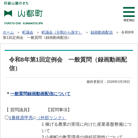
ホーム
＞
町議会
＞
町議会（分類から探す）
＞
録画動画配信
＞ 令和8年
第1回定例会 一般質問（録画動画配信）
令和8年第1回定例会 一般質問（録画動画配
信）
最終更新日：
2026年3月28日
＊
一般質問
録画動画配信について
【 質問議員】 【質問事項】
◯
1番梶原甲亮
（外部リンク）
1 稼げる農業の実現に向けた産業基盤整備につ
いて
2 山都町の教育環境の持続可能性について