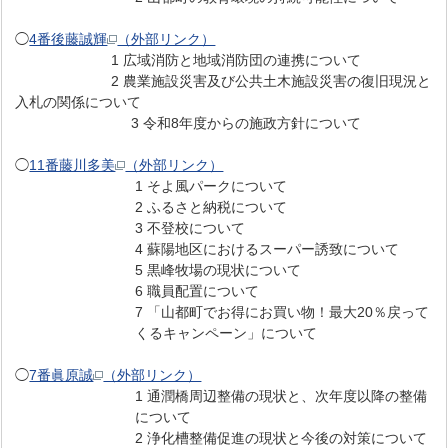
◯
4番後藤誠輝
（外部リンク）
1 広域消防と地域消防団の連携について
2 農業施設災害及び公共土木施設災害の復旧現況と
入札の関係について
3 令和8年度からの施政方針について
◯
11番藤川多美
（外部リンク）
1 そよ風パークについて
2 ふるさと納税について
3 不登校について
4 蘇陽地区におけるスーパー誘致について
5 黒峰牧場の現状について
6 職員配置について
7 「山都町でお得にお買い物！最大20％戻って
くるキャンペーン」について
◯
7番眞原誠
（外部リンク）
1 通潤橋周辺整備の現状と、次年度以降の整備
について
2 浄化槽整備促進の現状と今後の対策について