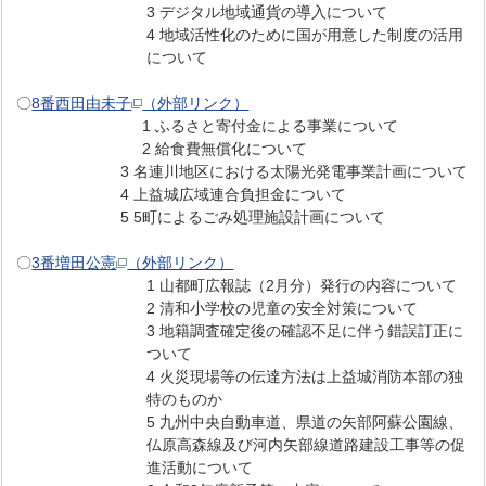
3 デジタル地域通貨の導入について
4 地域活性化のために国が用意した制度の活用
について
〇
8番西田由未子
（外部リンク）
1 ふるさと寄付金による事業について
2 給食費無償化について
3 名連川地区における太陽光発電事業計画について
4 上益城広域連合負担金について
5 5町によるごみ処理施設計画について
〇
3番増田公憲
（外部リンク）
1 山都町広報誌（2月分）発行の内容について
2 清和小学校の児童の安全対策について
3 地籍調査確定後の確認不足に伴う錯誤訂正に
ついて
4 火災現場等の伝達方法は上益城消防本部の独
特のものか
5 九州中央自動車道、県道の矢部阿蘇公園線、
仏原高森線及び河内矢部線道路建設工事等の促
進活動について