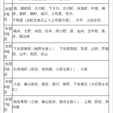
畑、畑前田、大川町、下大川、古川町、水道町、中尾、桐
矢部
原、新町、横町、浦川、上司尾、寺川、
2地
区
下馬尾（浜町交差点より上司尾方面）、片平、入佐住宅
矢部
梅木、大野、布田、杉木、田小野、原、金内、北中島、島
3地
木、鍛治床
区
矢部
下矢部東部（牧野を除く）、下矢部西部、市原、山田、芦屋
4地
田、山中、長田、谷山
区
矢部
5地
白糸地区（田吉、米内蔵、小原を除く）、小差
区
矢部
入佐、麻山前谷、後谷、黒川、御所、下名連石（大石尾を含
6地
む）
区
矢部
御岳東部（小差、麻山前谷、後谷を除く）、上畑、田吉、米
7地
内蔵
区