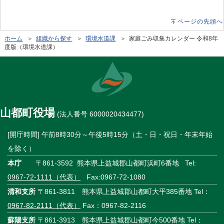
ページの先頭へ
ホーム
＞
組織から探す
＞
環境水道課
＞ 家庭ごみ収集カレンダー 令和8年
度版（環境水道課）
山都町役場
(法人番号 6000020434477)
[開庁時間] 午前8時30分～午後5時15分（土・日・祝日・年末年始
を除く）
本庁
〒861-3592 熊本県上益城郡山都町浜町6番地 Tel:
0967-72-1111（代表）
Fax:0967-72-1080
清和支所
〒861-3811 熊本県上益城郡山都町大平385番地 Tel：
0967-82-2111（代表）
Fax：0967-82-2116
蘇陽支所
〒861-3913 熊本県上益城郡山都町今500番地 Tel：