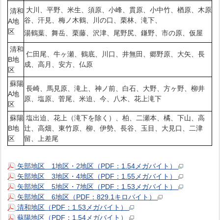
大川、平野、米生、須原、小峰、貫原、小中竹、楢原、木原
清和
谷、汗見、梅ノ木鶴、川の口、栗林、滝下、
A地
区
湯鶴葉、舞岳、栗藤、沢津、尾野尻、鎌野、市の原、仮屋
清和
仁田尾、牛ヶ瀬、鶴底、川口、井無田、郷野原、大矢、長
B地
成、高月、安方、仏原
区
蘇陽
長崎、馬見原、滝上、神ノ前、白石、大野、方ヶ野、柳井
A地
原、塩原、菅尾、米迫、今、八木、花上滝下
区
蘇陽
塩出迫、花上（滝下を除く）、柏、二瀬本、橘、下山、高
B地
辻、高畑、東竹原、柳、伊勢、長谷、玉目、大見口、二津
区
留、上差尾
矢部地区 1地区・2地区（PDF：1.54メガバイト）
矢部地区 3地区・4地区（PDF：1.55メガバイト）
矢部地区 5地区・7地区（PDF：1.53メガバイト）
矢部地区 6地区（PDF：829.1キロバイト）
清和地区（PDF：1.53メガバイト）
蘇陽地区（PDF：1.54メガバイト）