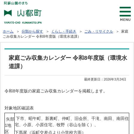
ホーム
＞
分類から探す
＞
くらし・手続き
＞
ごみ・リサイクル
＞ 家庭
ごみ収集カレンダー 令和8年度版（環境水道課）
家庭ごみ収集カレンダー 令和8年度版（環境水
道課）
最終更新日：
2026年3月24日
令和8年度版の家庭ごみ収集カレンダーを掲載します。
対象地区確認表
下市、昭午町、新裏町、仲町、旧会所、千滝、南田、南田住
矢部
宅、小原、小原住宅、牧野（谷山を除く）、
1地
区
下馬尾（浜町交差点より小学校方面）