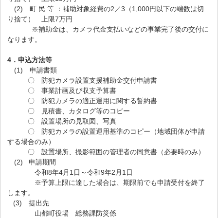
(2) 町 民 等 ：補助対象経費の2／3（1,000円以下の端数は切
り捨て） 上限7万円
※補助金は、カメラ代金支払いなどの事業完了後の交付に
なります。
4．申込方法等
(1) 申請書類
〇 防犯カメラ設置支援補助金交付申請書
〇 事業計画及び収支予算書
〇 防犯カメラの適正運用に関する誓約書
〇 見積書、カタログ等のコピー
〇 設置場所の見取図、写真
〇 防犯カメラの設置運用基準のコピー（地域団体が申請
する場合のみ）
〇 設置場所、撮影範囲の管理者の同意書（必要時のみ）
(2) 申請期間
令和8年4月1日～令和9年2月1日
※予算上限に達した場合は、期限前でも申請受付を終了
します。
(3) 提出先
山都町役場 総務課防災係