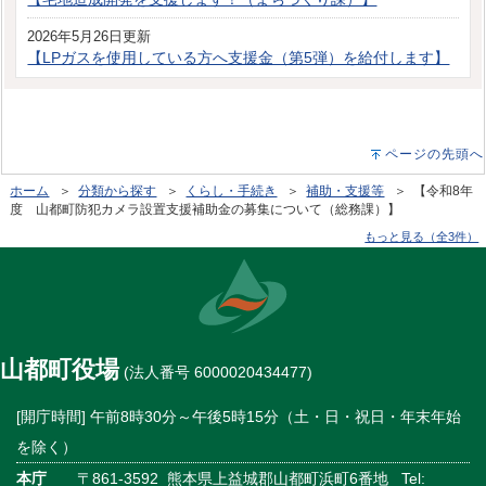
2026年5月26日更新
【LPガスを使用している方へ支援金（第5弾）を給付します】
ページの先頭へ
ホーム
＞
分類から探す
＞
くらし・手続き
＞
補助・支援等
＞ 【令和8年
度 山都町防犯カメラ設置支援補助金の募集について（総務課）】
もっと見る（全3件）
山都町役場
(法人番号 6000020434477)
[開庁時間] 午前8時30分～午後5時15分（土・日・祝日・年末年始
を除く）
本庁
〒861-3592 熊本県上益城郡山都町浜町6番地 Tel: