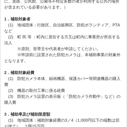
に、道路、公民館、公園等不特定多数の者が利用する公共の場所
が含まれている必要があります。）
1．補助対象者
(1) 地域団体：行政区、自治振興区、防犯ボランティア、PTA
など
(2) 町 民 等 ：町内に居住する方又は町内に事業所が所在する
法人
※原則、世帯主や代表者が申請してください。
※申請前に設置された防犯カメラは、本補助事業の対象外
となります。
2．補助対象経費
(1) 防犯カメラ本体、録画機器、保護カバー等関連機器の購入
費
(2) 機器の取付工事に係る経費
(3) 防犯カメラ設置の表示板（「防犯カメラ作動中」など）の
購入費
3．補助率及び補助限度額
(1) 地域団体：補助対象経費の3／4（1,000円以下の端数は切
り捨て） 上限15万円