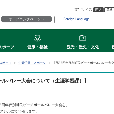
文字サイズ
オープニングページへ
Foreign Language
スポーツ
健康・福祉
観光・歴史・文化
スポーツ
＞
生涯学習・スポーツ
＞ 【第33回年代別町民ビーチボールバレー大
ールバレー大会について（生涯学習課）】
3回年代別町民ビーチボールバレー大会を、
パスレルにて開催します。