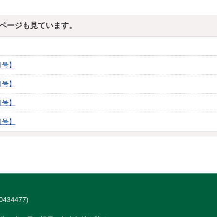
ページも見ています。
月号】
月号】
月号】
月号】
434477)