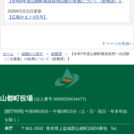
【令和8年度山都町職員採用試験の実施について（総務課）】
2026年5月21日更新
【広報やまと4月号】
ページの先頭へ
ホーム
＞
組織から探す
＞
総務課
＞ 【令和7年度山都町職員採用一次試験
（二次募集）の結果について（総務課）】
山都町役場
(法人番号 6000020434477)
[開庁時間] 午前8時30分～午後5時15分（土・日・祝日・年末年始
を除く）
本庁
〒861-3592 熊本県上益城郡山都町浜町6番地 Tel: