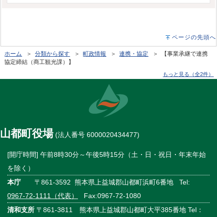
ページの先頭へ
ホーム
＞
分類から探す
＞
町政情報
＞
連携・協定
＞ 【事業承継で連携
協定締結（商工観光課）】
もっと見る（全2件）
山都町役場
(法人番号 6000020434477)
[開庁時間] 午前8時30分～午後5時15分（土・日・祝日・年末年始
を除く）
本庁
〒861-3592 熊本県上益城郡山都町浜町6番地 Tel:
0967-72-1111（代表）
Fax:0967-72-1080
清和支所
〒861-3811 熊本県上益城郡山都町大平385番地 Tel：