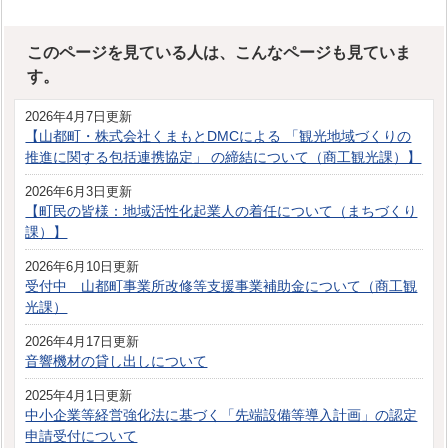
このページを見ている人は、こんなページも見ていま
す。
2026年4月7日更新
【山都町・株式会社くまもとDMCによる 「観光地域づくりの
推進に関する包括連携協定」 の締結について（商工観光課）】
2026年6月3日更新
【町民の皆様：地域活性化起業人の着任について（まちづくり
課）】
2026年6月10日更新
受付中 山都町事業所改修等支援事業補助金について（商工観
光課）
2026年4月17日更新
音響機材の貸し出しについて
2025年4月1日更新
中小企業等経営強化法に基づく「先端設備等導入計画」の認定
申請受付について