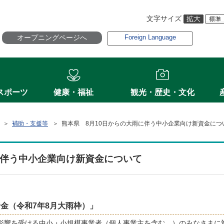
文字サイズ
オープニングページへ
Foreign Language
スポーツ
健康・福祉
観光・歴史・文化
＞
補助・支援等
＞ 熊本県 8月10日からの大雨に伴う中小企業向け新資金につ
に伴う中小企業向け新資金について
金（令和7年8月大雨枠）」
の影響を受ける中小・小規模事業者（個人事業主を含む。）のみなさまに