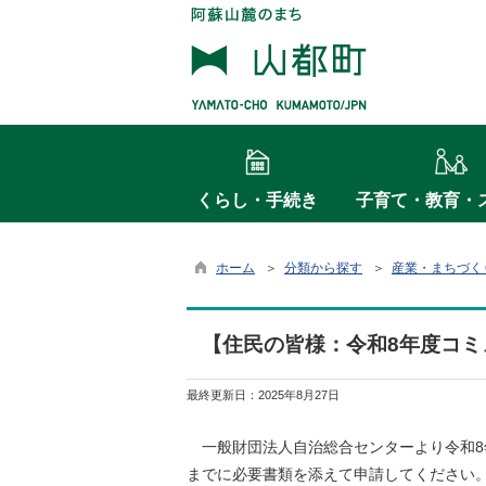
くらし・手続き
子育て・教育・
ホーム
＞
分類から探す
＞
産業・まちづく
【住民の皆様：令和8年度コミ
最終更新日：
2025年8月27日
一般財団法人自治総合センターより令和8年
までに必要書類を添えて申請してください