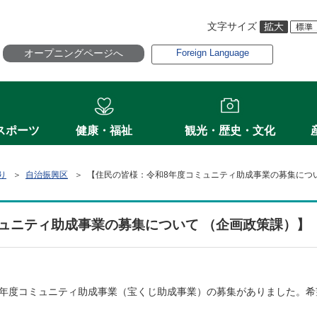
文字サイズ
オープニングページへ
Foreign Language
スポーツ
健康・福祉
観光・歴史・文化
り
＞
自治振興区
＞ 【住民の皆様：令和8年度コミュニティ助成事業の募集につい
ュニティ助成事業の募集について （企画政策課）】
度コミュニティ助成事業（宝くじ助成事業）の募集がありました。希望
。