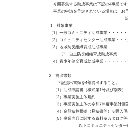
今回募集する助成事業は下記の4事業です
事業の申請を予定されている場合は、お早
1 対象事業
（1）一般コミュニティ助成事業・・・・・1
（2）コミュニティセンター助成事業・・・対
（3）地域防災組織育成助成事業
ア．自主防災組織育成助成事業・・・30
（4）青少年健全育成助成事業・・・・・・3
2 提出書類
下記提出書類を
4部
提出すること。
（1）助成申請書（様式第1号及び別表）
（2）事業実施主体規約
（3）事業実施主体の令和7年度事業計画
（4）金額積算根拠（見積書等）※購入備
（5）事業内容に関する資料※カタログ等
---------------以下コミュニティセンター助成事