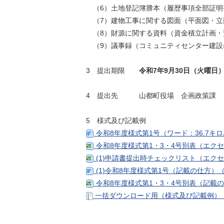
（6）土地登記簿謄本（履歴事項全部証明
（7）建物工事に関する図面（平面図・立
（8）財源に関する資料（資金積立計画・
（9）議事録（コミュニティセンター建設
3 提出期限
令和7年9月30日（火曜日
4 提出先 山都町役場 企画政策課
5 様式及び記載例
令和8年度様式第1号（ワード：36.7キ
令和8年度様式第1・3・4号別表（エク
(1)申請書提出時チェックリスト（エクセ
(1)令和8年度様式第1号（記載の仕方）
令和8年度様式第1・3・4号別表（記載
一括ダウンロード用（様式及び記載例）（Z