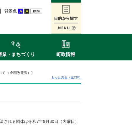
背景色
産業・まちづくり
町政情報
て （企画政策課）】
もっと見る（全2件）
される団体は令和7年9月30日（火曜日）