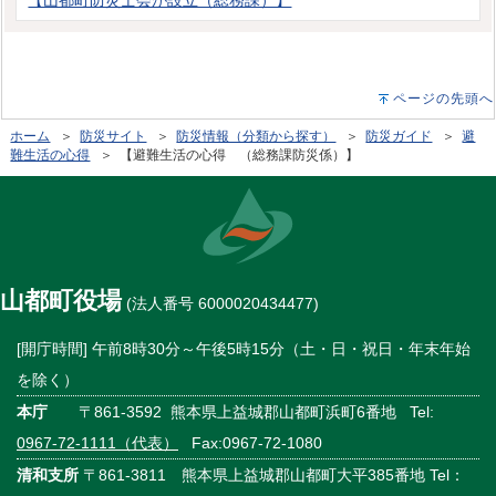
ページの先頭へ
ホーム
＞
防災サイト
＞
防災情報（分類から探す）
＞
防災ガイド
＞
避
難生活の心得
＞ 【避難生活の心得 （総務課防災係）】
山都町役場
(法人番号 6000020434477)
[開庁時間] 午前8時30分～午後5時15分（土・日・祝日・年末年始
を除く）
本庁
〒861-3592 熊本県上益城郡山都町浜町6番地 Tel:
0967-72-1111（代表）
Fax:0967-72-1080
清和支所
〒861-3811 熊本県上益城郡山都町大平385番地 Tel：