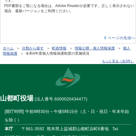
です。
PDF書類をご覧になる場合は、Adobe Readerが必要です。正しく表示されない
場合、最新バージョンをご利用ください。
ページの先頭へ
ホーム
＞
分類から探す
＞
町政情報
＞
情報公開・個人情報保護
＞
個人
情報保護
＞ 令和4年度個人情報保護制度の実施状況
もっと見る（全2件）
山都町役場
(法人番号 6000020434477)
[開庁時間] 午前8時30分～午後5時15分（土・日・祝日・年末年始
を除く）
本庁
〒861-3592 熊本県上益城郡山都町浜町6番地 Tel: