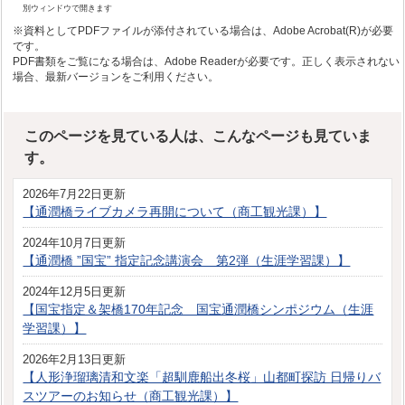
別ウィンドウで開きます
※資料としてPDFファイルが添付されている場合は、Adobe Acrobat(R)が必要
です。
PDF書類をご覧になる場合は、Adobe Readerが必要です。正しく表示されない
場合、最新バージョンをご利用ください。
このページを見ている人は、こんなページも見ていま
す。
2026年7月22日更新
【通潤橋ライブカメラ再開について（商工観光課）】
2024年10月7日更新
【通潤橋 ”国宝” 指定記念講演会 第2弾（生涯学習課）】
2024年12月5日更新
【国宝指定＆架橋170年記念 国宝通潤橋シンポジウム（生涯
学習課）】
2026年2月13日更新
【人形浄瑠璃清和文楽「超馴鹿船出冬桜」山都町探訪 日帰りバ
スツアーのお知らせ（商工観光課）】