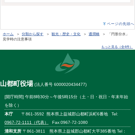
ページの先頭へ
ホーム
＞
分類から探す
＞
観光・歴史・文化
＞
通潤橋
＞ 「円形分水」
見学時の注意事項
もっと見る（全4件）
山都町役場
(法人番号 6000020434477)
[開庁時間] 午前8時30分～午後5時15分（土・日・祝日・年末年始
を除く）
本庁
〒861-3592 熊本県上益城郡山都町浜町6番地 Tel:
0967-72-1111（代表）
Fax:0967-72-1080
清和支所
〒861-3811 熊本県上益城郡山都町大平385番地 Tel：