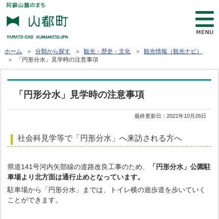
ホーム
＞
分類から探す
＞
観光・歴史・文化
＞
観光情報（観光ナビ）
＞ 「円形分水」見学時の注意事項
「円形分水」見学時の注意事項
最終更新日：
2021年10月26日
社会科見学等で「円形分水」へ来訪される方へ
県道141号河内矢部線の道路改良工事のため、
「円形分水」公園駐
車場より北方面は通行止めとなっています。
駐車場から「円形分水」までは、トイレ横の遊歩道を歩いていく
ことができます。