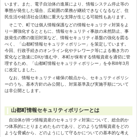
います。また、電子自治体の進展により、情報システム停止等の
事態が発生した場合、広範囲の業務が継続できなくなるなど、住
民生活や経済社会活動に重大な支障が生じる可能性もあります。
そこで、町では個人情報保護などの情報セキュリティ対策をよ
り一層強化するとともに、情報セキュリティ事故の未然防止、事
故発生の際の復旧対策など、情報セキュリティ基盤の強化を図る
べく、「山都町情報セキュリティポリシー」を策定しています。
今回、行政手続きのオンライン化やテレワーク等による働き方の
変化など急速にDXが進む中、本町が保有する情報資産を適切に管
理するため、「山都町情報セキュリティポリシー」を令和8年3月
に改定しました。
なお、情報セキュリティ確保の観点から、セキュリティポリシ
ーのうち、基本方針のみ公開し、対策基準及び実施手順について
は非公開とします。
山都町情報セキュリティポリシーとは
自治体が持つ情報資産のセキュリティ対策について、総合的か
つ体系的にとりまとめたものであり、どのような情報資産をどの
ような脅威から、どのようにして守るかについての基本的な考え