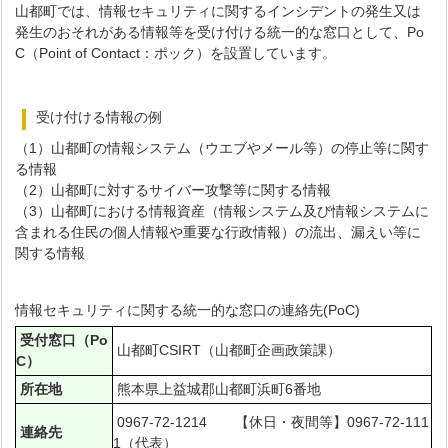
山都町では、情報セキュリティに関するインシデントの発生又は
発生のおそれがある情報等を受け付ける統一的な窓口として、Po
C（Point of Contact：ポック）を設置しています。
受け付ける情報の例
（1）山都町の情報システム（ウエブやメール等）の停止等に関す
る情報
（2）山都町に対するサイバー攻撃等に関する情報
（3）山都町における情報資産（情報システム及び情報システムに
含まれる住民の個人情報や重要な行政情報）の流出、漏えい等に
関する情報
情報セキュリティに関する統一的な窓口の連絡先(PoC)
受付窓口（Po
山都町CSIRT（山都町企画政策課）
C）
所在地
熊本県上益城郡山都町浜町6番地
0967-72-1214 【休日・夜間等】0967-72-111
連絡先
1（代表）