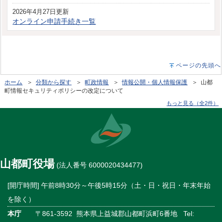
2026年4月27日更新
オンライン申請手続き一覧
ページの先頭へ
ホーム
＞
分類から探す
＞
町政情報
＞
情報公開・個人情報保護
＞ 山都
町情報セキュリティポリシーの改定について
もっと見る（全2件）
山都町役場
(法人番号 6000020434477)
[開庁時間] 午前8時30分～午後5時15分（土・日・祝日・年末年始
を除く）
本庁
〒861-3592 熊本県上益城郡山都町浜町6番地 Tel: