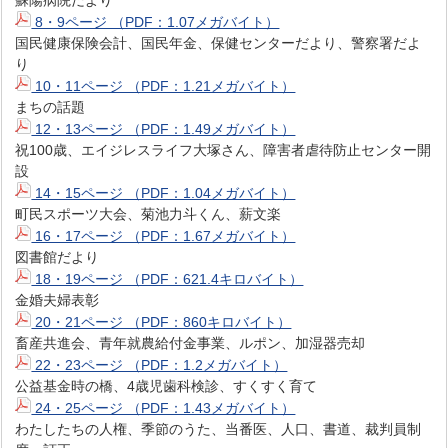
8・9ページ （PDF：1.07メガバイト）
国民健康保険会計、国民年金、保健センターだより、警察署だよ
り
10・11ページ （PDF：1.21メガバイト）
まちの話題
12・13ページ （PDF：1.49メガバイト）
祝100歳、エイジレスライフ大塚さん、障害者虐待防止センター開
設
14・15ページ （PDF：1.04メガバイト）
町民スポーツ大会、菊池力斗くん、薪文楽
16・17ページ （PDF：1.67メガバイト）
図書館だより
18・19ページ （PDF：621.4キロバイト）
金婚夫婦表彰
20・21ページ （PDF：860キロバイト）
畜産共進会、青年就農給付金事業、ルポン、加湿器売却
22・23ページ （PDF：1.2メガバイト）
公益基金時の橋、4歳児歯科検診、すくすく育て
24・25ページ （PDF：1.43メガバイト）
わたしたちの人権、季節のうた、当番医、人口、書道、裁判員制