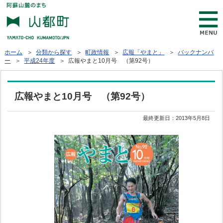
ホーム
＞
分類から探す
＞
町政情報
＞
広報「やまと」
＞
バックナンバ
ー
＞
平成24年度
＞ 広報やまと10月号 （第92号）
広報やまと10月号 （第92号）
最終更新日：
2013年5月8日