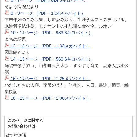
そよう病院だより
8・9ページ （PDF：1.04メガバイト）
年末年始のごみ収集、し尿汲み取り、生涯学習フェスティバル、
水道管凍結注意、モンサントの不思議な食べ物、ルポン
10・11ページ （PDF：983.6キロバイト）
まちの話題
12・13ページ （PDF：1.33メガバイト）
図書館だより
14・15ページ （PDF：560.6キロバイト）
蘇陽中修学旅行、山都町玉入大会、すくすく育て、淡路人形座公
演
16・17ページ （PDF：1.25メガバイト）
わたしたちの人権、季節のうた、当番医、人口、書道、節電、編
集後記
18・19ページ （PDF：1.06メガバイト）
このページに関する
お問い合わせは
政策推進課