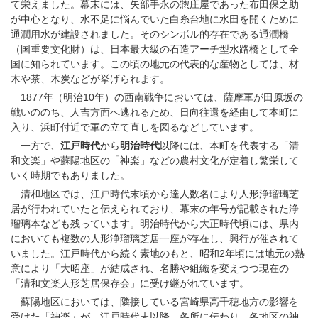
て栄えました。幕末には、矢部手永の惣庄屋であった布田保之助
が中心となり、水不足に悩んでいた白糸台地に水田を開くために
通潤用水が建設されました。そのシンボル的存在である通潤橋
（国重要文化財）は、日本最大級の石造アーチ型水路橋として全
国に知られています。この頃の地元の代表的な産物としては、材
木や茶、木炭などが挙げられます。
1877年（明治10年）の西南戦争においては、薩摩軍が田原坂の
戦いののち、人吉方面へ逃れるため、日向往還を経由して本町に
入り、浜町付近で軍の立て直しを図るなどしています。
一方で、
江戸時代
から
明治時代
以降には、本町を代表する「清
和文楽」や蘇陽地区の「神楽」などの農村文化が定着し繁栄して
いく時期でもありました。
清和地区では、江戸時代末頃から達人数名により人形浄瑠璃芝
居が行われていたと伝えられており、幕末の年号が記載された浄
瑠璃本なども残っています。明治時代から大正時代頃には、県内
においても複数の人形浄瑠璃芝居一座が存在し、興行が催されて
いました。江戸時代から続く素地のもと、昭和2年頃には地元の熱
意により「大昭座」が結成され、名勝や組織を変えつつ現在の
「清和文楽人形芝居保存会」に受け継がれています。
蘇陽地区においては、隣接している宮崎県高千穂地方の影響を
受けた「神楽」が、江戸時代末以降、各所に伝わり、各地区の神