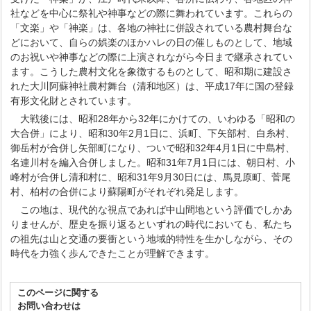
社などを中心に祭礼や神事などの際に舞われています。これらの
「文楽」や「神楽」は、各地の神社に併設されている農村舞台な
どにおいて、自らの娯楽のほかハレの日の催しものとして、地域
のお祝いや神事などの際に上演されながら今日まで継承されてい
ます。こうした農村文化を象徴するものとして、昭和期に建設さ
れた大川阿蘇神社農村舞台（清和地区）は、平成17年に国の登録
有形文化財とされています。
大戦後には、昭和28年から32年にかけての、いわゆる「昭和の
大合併」により、昭和30年2月1日に、浜町、下矢部村、白糸村、
御岳村が合併し矢部町になり、ついで昭和32年4月1日に中島村、
名連川村を編入合併しました。昭和31年7月1日には、朝日村、小
峰村が合併し清和村に、昭和31年9月30日には、馬見原町、菅尾
村、柏村の合併により蘇陽町がそれぞれ発足します。
この地は、現代的な視点であれば中山間地という評価でしかあ
りませんが、歴史を振り返るといずれの時代においても、私たち
の祖先は山と交通の要衝という地域的特性を生かしながら、その
時代を力強く歩んできたことが理解できます。
このページに関する
お問い合わせは