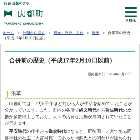
ホーム
＞
分類から探す
＞
観光・歴史・文化
＞
歴史
＞ 合併前の歴史
（平成17年2月10日以前）
合併前の歴史（平成17年2月10日以前）
最終更新日：
2014年3月19日
沿革
山都町では、2万5千年ほど前から人が生活を始めていたことが
分かっています。また、町内の各所で
縄文時代
から
弥生時代
の土
器が多数出土しており、人々の活発な活動が展開されていたこと
が伺えます。
平安時代
の後半から
鎌倉時代
になると、肥後国一ノ宮である阿
蘇神社の社主（大宮司職）であった阿蘇氏との関わりが認められ