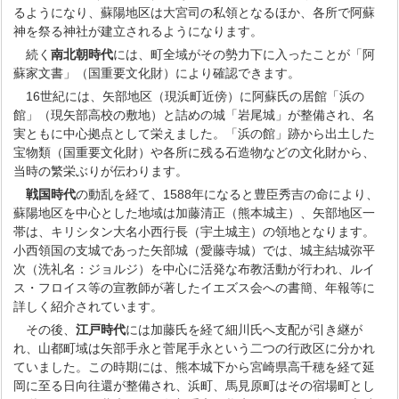
るようになり、蘇陽地区は大宮司の私領となるほか、各所で阿蘇
神を祭る神社が建立されるようになります。
続く
南北朝時代
には、町全域がその勢力下に入ったことが「阿
蘇家文書」（国重要文化財）により確認できます。
16世紀には、矢部地区（現浜町近傍）に阿蘇氏の居館「浜の
館」（現矢部高校の敷地）と詰めの城「岩尾城」が整備され、名
実ともに中心拠点として栄えました。「浜の館」跡から出土した
宝物類（国重要文化財）や各所に残る石造物などの文化財から、
当時の繁栄ぶりが伝わります。
戦国時代
の動乱を経て、1588年になると豊臣秀吉の命により、
蘇陽地区を中心とした地域は加藤清正（熊本城主）、矢部地区一
帯は、キリシタン大名小西行長（宇土城主）の領地となります。
小西領国の支城であった矢部城（愛藤寺城）では、城主結城弥平
次（洗礼名：ジョルジ）を中心に活発な布教活動が行われ、ルイ
ス・フロイス等の宣教師が著したイエズス会への書簡、年報等に
詳しく紹介されています。
その後、
江戸時代
には加藤氏を経て細川氏へ支配が引き継が
れ、山都町域は矢部手永と菅尾手永という二つの行政区に分かれ
ていました。この時期には、熊本城下から宮崎県高千穂を経て延
岡に至る日向往還が整備され、浜町、馬見原町はその宿場町とし