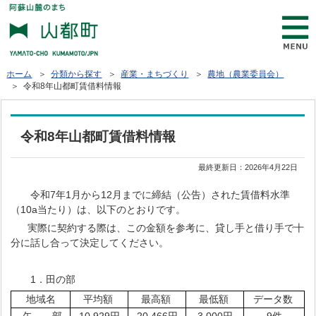
ホーム
＞
分類から探す
＞
産業・まちづくり
＞
農地（農業委員会）
＞ 令和8年山都町賃借料情報
令和8年山都町賃借料情報
最終更新日：
2026年4月22日
令和7年1月から12月までに締結（公告）された賃借料水準
（10a当たり）は、以下のとおりです。
実際に契約する際は、この金額を参考に、貸し手と借り手で十
分に話し合って決定してください。
1．田の部
地域名
平均額
最高額
最低額
データ数
矢 部
10,929円
20,466円
3,000円
9件