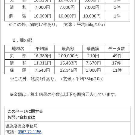
清 和
7,000円
7,000円
7,000円
1件
蘇 陽
10,000円
10,000円
10,000円
1件
※この外、物納17件あり。（玄米：平均55kg/10a）
2．畑の部
地域名
平均額
最高額
最低額
データ数
矢 部
16,389円
100,000円
110円
49件
清 和
11,311円
15,433円
7,670円
17件
蘇 陽
7,543円
12,345円
1,000円
11件
※この外、物納1件あり。（玄米：平均75kg/10a）
※金額は、算出結果の小数点以下を四捨五入しています。
このページに関する
お問い合わせは
農業委員会事務局
電話：
0967-72-1156