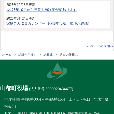
2025年12月3日更新
令和6年10月から児童手当制度が変わります
2026年3月24日更新
家庭ごみ収集カレンダー 令和8年度版（環境水道課）
ページの先頭へ
ホーム
＞
組織から探す
＞
総務課
＞ 選挙の仕組み
山都町役場
(法人番号 6000020434477)
[開庁時間] 午前8時30分～午後5時15分（土・日・祝日・年末年始
を除く）
本庁
〒861-3592 熊本県上益城郡山都町浜町6番地 Tel: