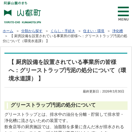
ホーム
＞
分類から探す
＞
くらし・手続き
＞
住まい・環境
＞
浄化槽
＞ 【 厨房設備を設置されている事業所の皆様へ：グリーストラップ汚泥の処
分について（環境水道課） 】
【 厨房設備を設置されている事業所の皆様
へ：グリーストラップ汚泥の処分について（環
境水道課） 】
最終更新日：
2026年3月30日
グリーストラップ汚泥の処分について
グリーストラップとは、排水中の油分を分離・貯留して排水管・
浄化槽に流さないための装置です。
飲食店等の厨房施設では、油脂類を多量に含んだ水が排水される