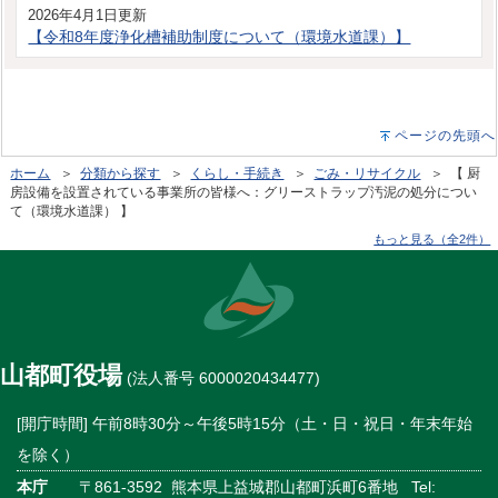
2026年4月1日更新
【令和8年度浄化槽補助制度について（環境水道課）】
ページの先頭へ
ホーム
＞
分類から探す
＞
くらし・手続き
＞
ごみ・リサイクル
＞ 【 厨
房設備を設置されている事業所の皆様へ：グリーストラップ汚泥の処分につい
て（環境水道課） 】
もっと見る（全2件）
山都町役場
(法人番号 6000020434477)
[開庁時間] 午前8時30分～午後5時15分（土・日・祝日・年末年始
を除く）
本庁
〒861-3592 熊本県上益城郡山都町浜町6番地 Tel: