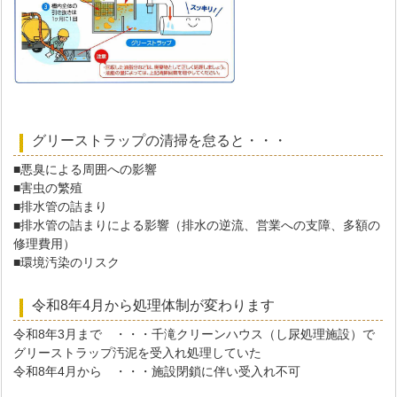
グリーストラップの清掃を怠ると・・・
■悪臭による周囲への影響
■害虫の繁殖
■排水管の詰まり
■排水管の詰まりによる影響（排水の逆流、営業への支障、多額の
修理費用）
■環境汚染のリスク
令和8年4月から処理体制が変わります
令和8年3月まで ・・・千滝クリーンハウス（し尿処理施設）で
グリーストラップ汚泥を受入れ処理していた
令和8年4月から ・・・施設閉鎖に伴い受入れ不可