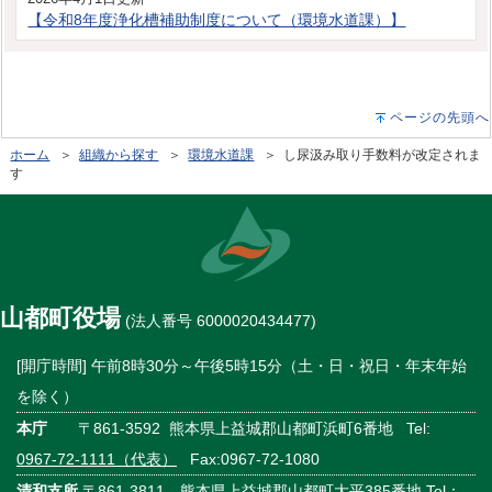
【令和8年度浄化槽補助制度について（環境水道課）】
ページの先頭へ
ホーム
＞
組織から探す
＞
環境水道課
＞ し尿汲み取り手数料が改定されま
す
山都町役場
(法人番号 6000020434477)
[開庁時間] 午前8時30分～午後5時15分（土・日・祝日・年末年始
を除く）
本庁
〒861-3592 熊本県上益城郡山都町浜町6番地 Tel:
0967-72-1111（代表）
Fax:0967-72-1080
清和支所
〒861-3811 熊本県上益城郡山都町大平385番地 Tel：