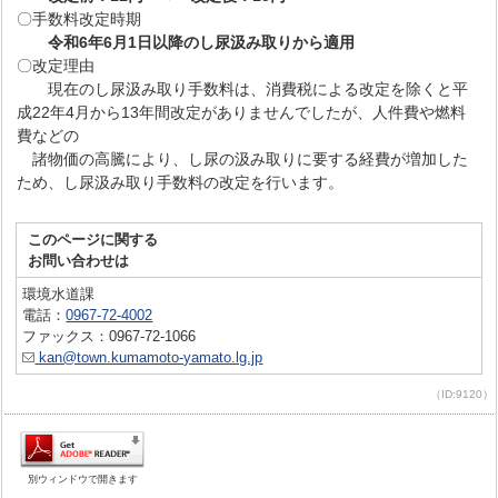
〇手数料改定時期
令和6年6月1日以降のし尿汲み取りから適用
〇改定理由
現在のし尿汲み取り手数料は、消費税による改定を除くと平
成22年4月から13年間改定がありませんでしたが、人件費や燃料
費などの
諸物価の高騰により、し尿の汲み取りに要する経費が増加した
ため、し尿汲み取り手数料の改定を行います。
このページに関する
お問い合わせは
環境水道課
電話：
0967-72-4002
ファックス：0967-72-1066
kan@town.kumamoto-yamato.lg.jp
（ID:9120）
別ウィンドウで開きます