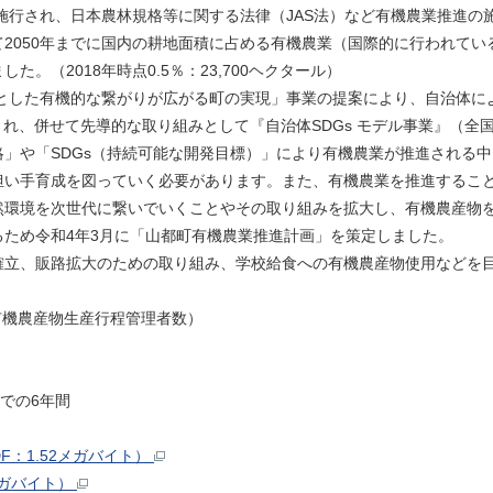
施行され、日本農林規格等に関する法律（JAS法）など有機農業推進の施
2050年までに国内の耕地面積に占める有機農業（国際的に行われている
。（2018年時点0.5％：23,700ヘクタール）
とした有機的な繋がりが広がる町の実現」事業の提案により、自治体によ
され、併せて先導的な取り組みとして『自治体SDGs モデル事業』（全国
や「SDGs（持続可能な開発目標）」により有機農業が推進される中
担い手育成を図っていく必要があります。また、有機農業を推進すること
然環境を次世代に繋いでいくことやその取り組みを拡大し、有機農産物
ため令和4年3月に「山都町有機農業推進計画」を策定しました。
立、販路拡大のための取り組み、学校給食への有機農産物使用などを
（有機農産物生産行程管理者数）
での6年間
：1.52メガバイト）
メガバイト）