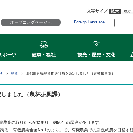
文字サイズ
オープニングページへ
Foreign Language
スポーツ
健康・福祉
観光・歴史・文化
り
＞
農業
＞ 山都町有機農業推進計画を策定しました（農林振興課）
定しました（農林振興課）
有機農業の取り組みが始まり、約50年の歴史があります。
誇る「有機農業全国No.1のまち」で、有機農業での新規就農を目指す