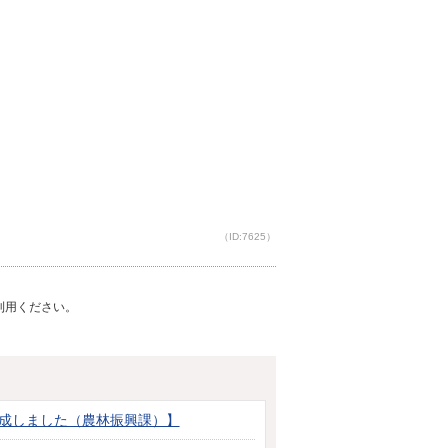
（ID:7625）
ご利用ください。
作成しました（農林振興課）】