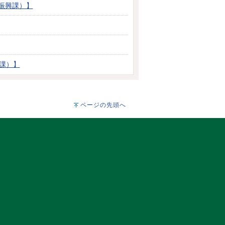
振興課）】
課）】
ページの先頭へ