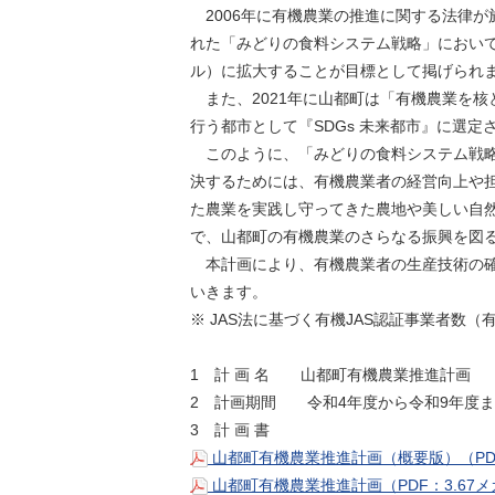
2006年に有機農業の推進に関する法律が
れた「みどりの食料システム戦略」において
ル）に拡大することが目標として掲げられました
また、2021年に山都町は「有機農業を核
行う都市として『SDGs 未来都市』に選定
このように、「みどりの食料システム戦略」
決するためには、有機農業者の経営向上や
た農業を実践し守ってきた農地や美しい自
で、山都町の有機農業のさらなる振興を図る
本計画により、有機農業者の生産技術の確
いきます。
※ JAS法に基づく有機JAS認証事業者数
1 計 画 名 山都町有機農業推進計画
2 計画期間 令和4年度から令和9年度ま
3 計 画 書
山都町有機農業推進計画（概要版）（PDF
山都町有機農業推進計画（PDF：3.67