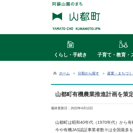
くらし・手続き
子育て・教育・
ホーム
＞
分類から探す
＞
産業・まちづく
山都町有機農業推進計画を策
最終更新日：
2022年4月12日
山都町は昭和40年代（1970年代）から
今や有機JAS認証事業者数※は全国最多を