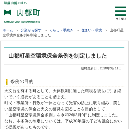
ホーム
＞
分類から探す
＞
くらし・手続き
＞
住まい・環境
＞ 山都町星
空環境保全条例を制定しました
山都町星空環境保全条例を制定しました
最終更新日：
2020年3月11日
条例の目的
天文台を有する町として、天体観測に適した環境を後世に引き継
いでいく必要があることを踏まえ、
町民・事業所・行政が一体となって光害の防止に取り組み、美し
い星空環境の保全と天文の啓発を図ることを目的として、
「山都町星空環境保全条例」を令和2年3月9日に制定しました。
なお、本条例の制定については、平成30年度の子ども議会におい
て提案があったものです。