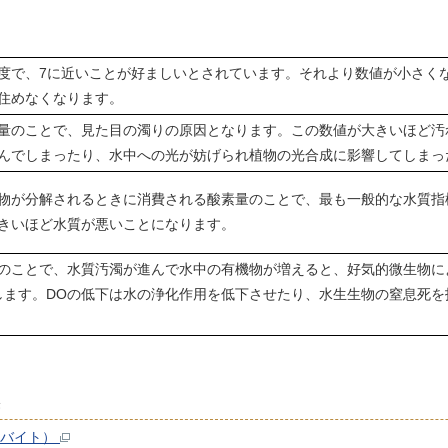
度で、7に近いことが好ましいとされています。それより数値が小さく
住めなくなります。
量のことで、見た目の濁りの原因となります。この数値が大きいほど汚
んでしまったり、水中への光が妨げられ植物の光合成に影響してしまっ
物が分解されるときに消費される酸素量のことで、最も一般的な水質指標の
きいほど水質が悪いことになります。
のことで、水質汚濁が進んで水中の有機物が増えると、好気的微生物に
します。DOの低下は水の浄化作用を低下させたり、水生生物の窒息死
果
ロバイト）