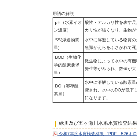
用語の解説
pH（水素イオ
酸性・アルカリ性を表す尺
ン濃度）
カリ性が強くなり、生物が
SS(浮遊物質
水中に浮遊している物質の
量)
魚類がえらをふさがれて死
BOD（生物化
微生物によって水中の有機
学的酸素要求
発生等がみられ、数値が大
量）
水中に溶解している酸素量
DO（溶存酸
費され、水中のDOが低下
素量）
になります。
緑川及び五ヶ瀬川水系水質検査結
令和7年度水質検査結果（PDF：526キ