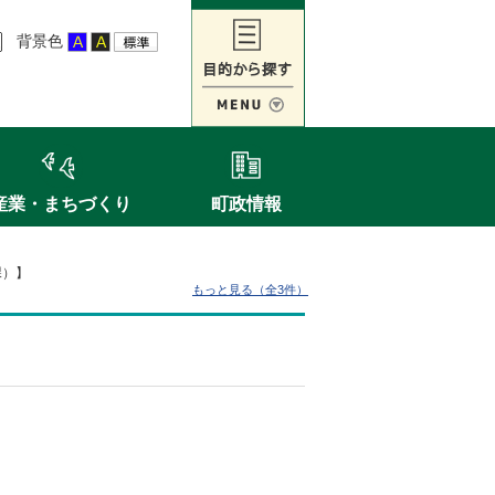
背景色
産業・まちづくり
町政情報
課）】
もっと見る（全3件）