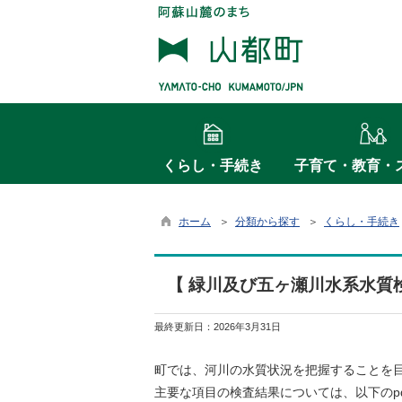
くらし・手続き
子育て・教育・
ホーム
＞
分類から探す
＞
くらし・手続き
【 緑川及び五ヶ瀬川水系水質
最終更新日：
2026年3月31日
町では、河川の水質状況を把握することを目
主要な項目の検査結果については、以下のp