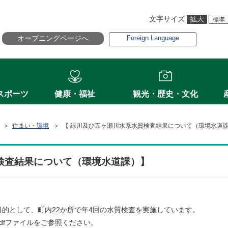
文字サイズ
オープニングページへ
Foreign Language
スポーツ
健康・福祉
観光・歴史・文化
＞
住まい・環境
＞ 【 緑川及び五ヶ瀬川水系水質検査結果について（環境水道
検査結果について（環境水道課）】
的として、町内22か所で年4回の水質検査を実施しています。
dfファイルをご参照ください。