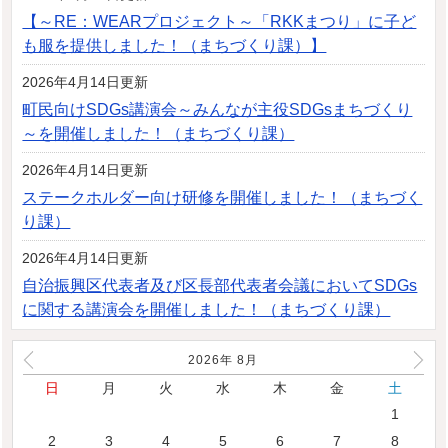
【～RE：WEARプロジェクト～「RKKまつり」に子ど
も服を提供しました！（まちづくり課）】
2026年4月14日更新
町民向けSDGs講演会～みんなが主役SDGsまちづくり
～を開催しました！（まちづくり課）
2026年4月14日更新
ステークホルダー向け研修を開催しました！（まちづく
り課）
2026年4月14日更新
自治振興区代表者及び区長部代表者会議においてSDGs
に関する講演会を開催しました！（まちづくり課）
2026年
8
月
日
月
火
水
木
金
土
1
2
3
4
5
6
7
8