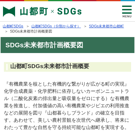
山都町SDGs
＞
山都町SDGs（分類から探す）
＞
SDGs未来都市山都町
＞ SDGs未来都市計画概要図
SDGs未来都市計画概要図
山都町SDGs未来都市計画概要
『有機農業を核とした有機的な繋がりが広がる町の実現』
化学合成農薬・化学肥料に依存しないカーボンニュートラ
ル（二酸化炭素の排出量と吸収量をゼロにする）な有機農
業を推進し、付加価値の高い有機農業やジビエの利用推進
などの展開を図り『山都暮らしブランド』の確立を目指
す。あわせて、美しい農村景観を次世代へ継承し、将来に
わたって豊かな自然を守る持続可能な山都町を実現する。