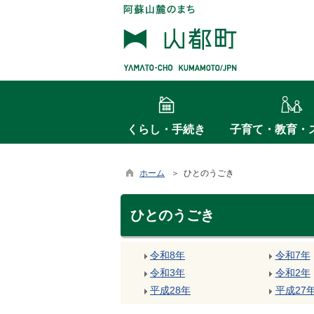
くらし・手続き
子育て・教育・
ホーム
＞ ひとのうごき
ひとのうごき
令和8年
令和7年
令和3年
令和2年
平成28年
平成27