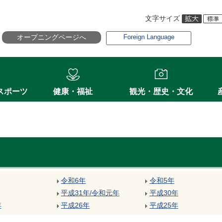
文字サイズ
オープニングページへ
Foreign Language
スポーツ
健康・福祉
観光・歴史・文化
令和6年
令和5年
平成31年
/
令和元年
平成30年
年
平成26年
平成25年