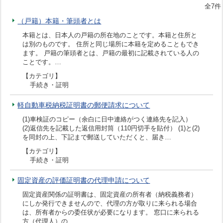
全7件
（戸籍）本籍・筆頭者とは
本籍とは、日本人の戸籍の所在地のことです。本籍と住所と
は別のものです。 住所と同じ場所に本籍を定めることもでき
ます。 戸籍の筆頭者とは、戸籍の最初に記載されている人の
ことです。…
【カテゴリ】
手続き・証明
軽自動車税納税証明書の郵便請求について
(1)車検証のコピー（余白に日中連絡がつく連絡先を記入）
(2)返信先を記載した返信用封筒（110円切手を貼付） (1)と(2)
を同封の上、下記まで郵送していただくと、届き…
【カテゴリ】
手続き・証明
固定資産の評価証明書の代理申請について
固定資産関係の証明書は、固定資産の所有者（納税義務者）
にしか発行できませんので、代理の方が取りに来られる場合
は、所有者からの委任状が必要になります。 窓口に来られる
方（代理人）の…