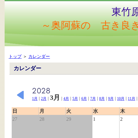
東竹
～奥阿蘇の 古き良
トップ
＞
カレンダー
カレンダー
3月
|
|
|
|
|
|
|
|
|
|
1月
2月
4月
5月
6月
7月
8月
9月
10月
11月
日
月
火
水
木
27
28
29
1
2