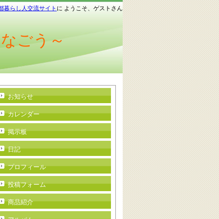
都暮らし人交流サイト
に ようこそ、ゲストさん
つなごう～
お知らせ
カレンダー
掲示板
日記
プロフィール
投稿フォーム
商品紹介