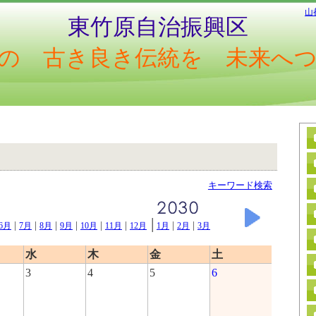
山
東竹原自治振興区
の 古き良き伝統を 未来へ
キーワード検索
|
|
|
|
|
|
|
|
|
6月
7月
8月
9月
10月
11月
12月
1月
2月
3月
水
木
金
土
3
4
5
6