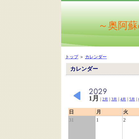
～奥阿蘇
トップ
＞
カレンダー
カレンダー
1月
|
|
|
|
|
2月
3月
4月
5月
日
月
火
31
1
2