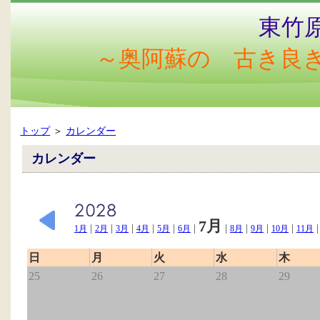
東竹
～奥阿蘇の 古き良
トップ
＞
カレンダー
カレンダー
7月
|
|
|
|
|
|
|
|
|
|
1月
2月
3月
4月
5月
6月
8月
9月
10月
11月
日
月
火
水
木
25
26
27
28
29