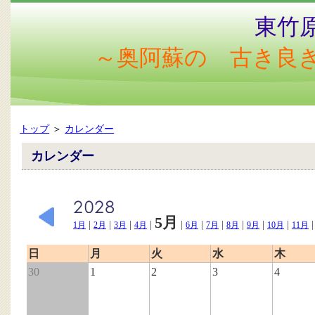
東竹
～奥阿蘇の 古き良
トップ
＞
カレンダー
カレンダー
5月
|
|
|
|
|
|
|
|
|
|
1月
2月
3月
4月
6月
7月
8月
9月
10月
11月
日
月
火
水
木
30
1
2
3
4