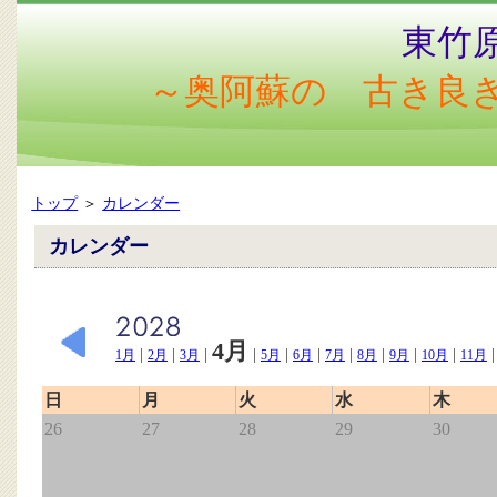
東竹
～奥阿蘇の 古き良
トップ
＞
カレンダー
カレンダー
4月
|
|
|
|
|
|
|
|
|
|
1月
2月
3月
5月
6月
7月
8月
9月
10月
11月
日
月
火
水
木
26
27
28
29
30