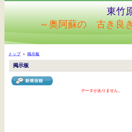
東竹
～奥阿蘇の 古き良
トップ
＞
掲示板
掲示板
データがありません。