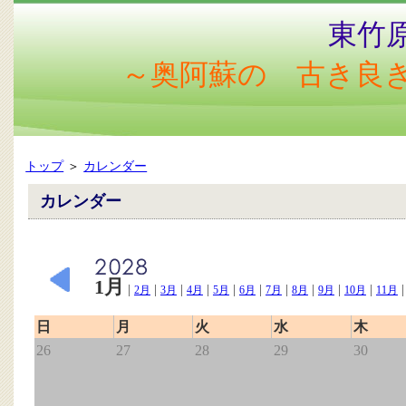
東竹
～奥阿蘇の 古き良
トップ
＞
カレンダー
カレンダー
1月
|
|
|
|
|
|
|
|
|
|
2月
3月
4月
5月
6月
7月
8月
9月
10月
11月
日
月
火
水
木
26
27
28
29
30