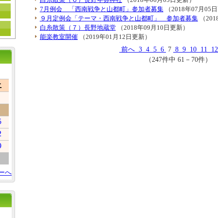
7月例会 「西南戦争と山都町」参加者募集
（2018年07月05
９月定例会「テーマ・西南戦争と山都町」 参加者募集
（201
白糸散策（７）長野地蔵堂
（2018年09月10日更新）
能楽教室開催
（2019年01月12日更新）
前へ
3
4
5
6
7
8
9
10
11
1
（247件中 61－70件）
土
5
2
9
ーへ