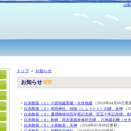
山都
トップ
＞
お知らせ
お知らせ
白糸散策（１）小原地蔵菩薩・火伏地蔵
（2018年04月09日更
白糸散策（２）布田神社、頌徳（しょうとく）の碑、水神
（2
白糸散策（３）通潤橋竣功百年祭記念碑、百五十年記念碑、布
白糸散策（４）歌碑，田吉道路改修祈念碑 ，六地蔵石幢（せ
白糸散策（５）小原観音，天神
（2018年05月08日更新）
白糸散策（６）長野年弥神社
（2018年06月05日更新）